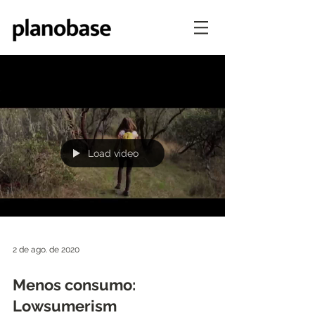
BLOG
Load video
2 de ago. de 2020
Menos consumo:
Lowsumerism